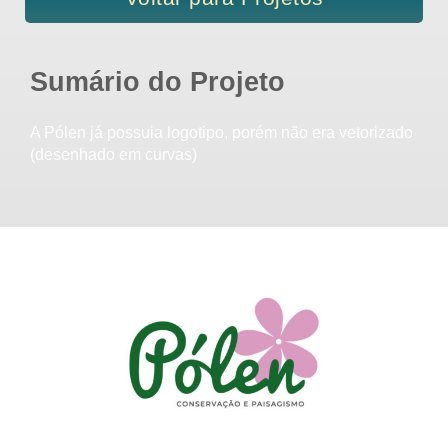
Sumário do Projeto
A Pólen já possuia logotipo, porém não era vetorizado
(desenhado em curvas)